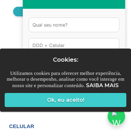
TENHO OUTRAS DÚVIDAS
FALE CONOSCO!
Cookies:
Utilizamos cookies para oferecer melhor experiência,
melhorar o desempenho, analisar como você interage em
SAIBA MAIS
nosso site e personalizar conteúdo.
Conversar no Whatsapp
Ok, eu aceito!