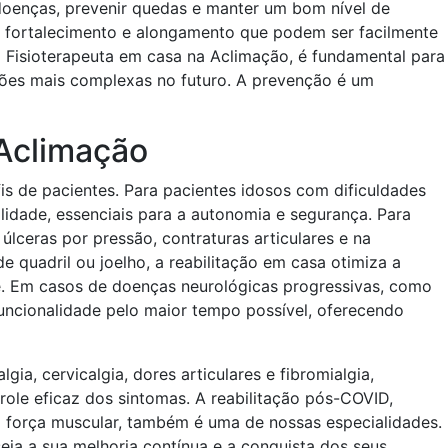
oenças, prevenir quedas e manter um bom nível de
e fortalecimento e alongamento que podem ser facilmente
o Fisioterapeuta em casa na Aclimação, é fundamental para
ções mais complexas no futuro. A prevenção é um
Aclimação
is de pacientes. Para pacientes idosos com dificuldades
idade, essenciais para a autonomia e segurança. Para
ceras por pressão, contraturas articulares e na
 quadril ou joelho, a reabilitação em casa otimiza a
te. Em casos de doenças neurológicas progressivas, como
funcionalidade pelo maior tempo possível, oferecendo
a, cervicalgia, dores articulares e fibromialgia,
role eficaz dos sintomas. A reabilitação pós-COVID,
a força muscular, também é uma de nossas especialidades.
eja a sua melhoria contínua e a conquista dos seus