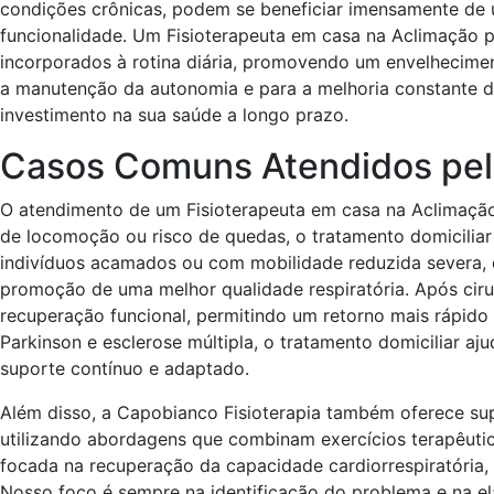
condições crônicas, podem se beneficiar imensamente de 
funcionalidade. Um Fisioterapeuta em casa na Aclimação 
incorporados à rotina diária, promovendo um envelhecimen
a manutenção da autonomia e para a melhoria constante d
investimento na sua saúde a longo prazo.
Casos Comuns Atendidos pelo
O atendimento de um Fisioterapeuta em casa na Aclimação 
de locomoção ou risco de quedas, o tratamento domiciliar
indivíduos acamados ou com mobilidade reduzida severa, o
promoção de uma melhor qualidade respiratória. Após ciru
recuperação funcional, permitindo um retorno mais rápido
Parkinson e esclerose múltipla, o tratamento domiciliar a
suporte contínuo e adaptado.
Além disso, a Capobianco Fisioterapia também oferece supo
utilizando abordagens que combinam exercícios terapêutic
focada na recuperação da capacidade cardiorrespiratória,
Nosso foco é sempre na identificação do problema e na el