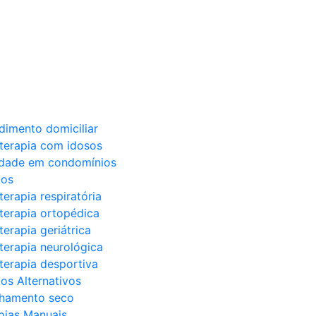
dimento domiciliar
oterapia com idosos
idade em condomínios
tos
terapia respiratória
oterapia ortopédica
terapia geriátrica
oterapia neurológica
oterapia desportiva
os Alternativos
hamento seco
pias Manuais