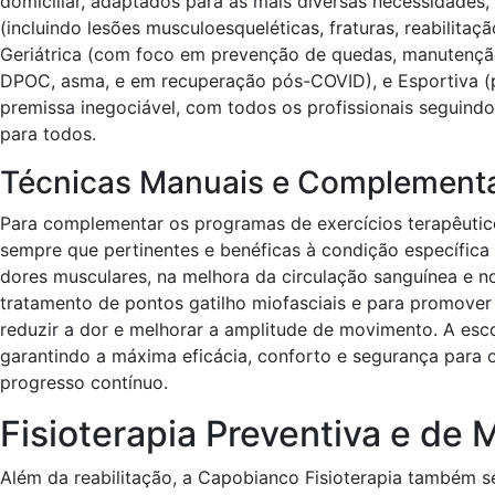
domiciliar, adaptados para as mais diversas necessidades,
(incluindo lesões musculoesqueléticas, fraturas, reabilitaç
Geriátrica (com foco em prevenção de quedas, manutenção 
DPOC, asma, e em recuperação pós-COVID), e Esportiva (pa
premissa inegociável, com todos os profissionais seguind
para todos.
Técnicas Manuais e Complementa
Para complementar os programas de exercícios terapêuticos
sempre que pertinentes e benéficas à condição específica d
dores musculares, na melhora da circulação sanguínea e 
tratamento de pontos gatilho miofasciais e para promover
reduzir a dor e melhorar a amplitude de movimento. A esc
garantindo a máxima eficácia, conforto e segurança para 
progresso contínuo.
Fisioterapia Preventiva e de
Além da reabilitação, a Capobianco Fisioterapia também s