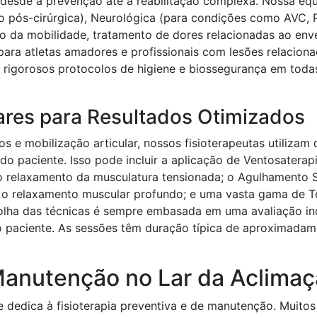
 desde a prevenção até a reabilitação complexa. Nossa equi
ão pós-cirúrgica), Neurológica (para condições como AVC, Par
da mobilidade, tratamento de dores relacionadas ao envel
ra atletas amadores e profissionais com lesões relacionad
o rigorosos protocolos de higiene e biossegurança em toda
res para Resultados Otimizados
 e mobilização articular, nossos fisioterapeutas utilizam 
o paciente. Isso pode incluir a aplicação de Ventosaterapi
no relaxamento da musculatura tensionada; o Agulhamento 
 o relaxamento muscular profundo; e uma vasta gama de Ter
olha das técnicas é sempre embasada em uma avaliação indi
o paciente. As sessões têm duração típica de aproximadam
 Manutenção no Lar da Aclima
e dedica à fisioterapia preventiva e de manutenção. Muito