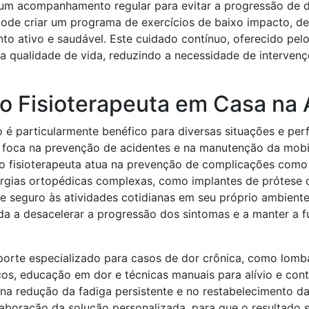
um acompanhamento regular para evitar a progressão de d
pode criar um programa de exercícios de baixo impacto, d
to ativo e saudável. Este cuidado contínuo, oferecido pel
a qualidade de vida, reduzindo a necessidade de interven
 Fisioterapeuta em Casa na 
é particularmente benéfico para diversas situações e perf
 foca na prevenção de acidentes e na manutenção da mobil
 fisioterapeuta atua na prevenção de complicações como úl
rgias ortopédicas complexas, como implantes de prótese de
 e seguro às atividades cotidianas em seu próprio ambien
juda a desacelerar a progressão dos sintomas e a manter a 
rte especializado para casos de dor crônica, como lombalgi
os, educação em dor e técnicas manuais para alívio e cont
 na redução da fadiga persistente e no restabelecimento d
aboração da solução personalizada, para que o resultado s