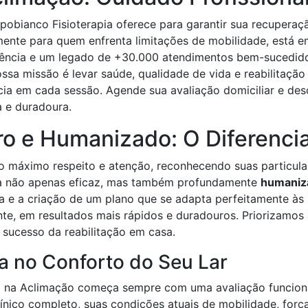
pobianco Fisioterapia oferece para garantir sua recuperaç
mente para quem enfrenta limitações de mobilidade, está e
riência e um legado de +30.000 atendimentos bem-sucedid
Nossa missão é levar saúde, qualidade de vida e reabilita
ncia em cada sessão. Agende sua avaliação domiciliar e de
 e duradoura.
ro e Humanizado: O Diferenci
 o máximo respeito e atenção, reconhecendo suas particul
eja não apenas eficaz, mas também profundamente
humaniza
 e a criação de um plano que se adapta perfeitamente às s
e, em resultados mais rápidos e duradouros. Priorizamos 
 sucesso da reabilitação em casa.
a no Conforto do Seu Lar
a na Aclimação começa sempre com uma avaliação funcional
 clínico completo, suas condições atuais de mobilidade, forç