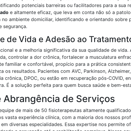
ntificando potenciais barreiras ou facilitadores para a s
zado
e altamente eficaz, que leva em conta não só a patol
 no ambiente domiciliar, identificando e orientando sobre
e segurança.
e de Vida e Adesão ao Tratament
ncional e a melhoria significativa da sua qualidade de vi
a, controlar a dor crônica, fortalecer a musculatura enfra
 familiar e confortável, propício para a prática consisten
 os resultados. Pacientes com AVC, Parkinson, Alzheimer, 
ia crônica, DPOC, ou estão em recuperação pós-COVID, enc
ura. É a solução perfeita para quem busca saúde e bem-est
e Abrangência de Serviços
uipe de mais de 50 fisioterapeutas altamente qualificados
os vasta experiência clínica, com a maioria dos nossos pr
em diversas especialidades. Essa expertise nos permite of