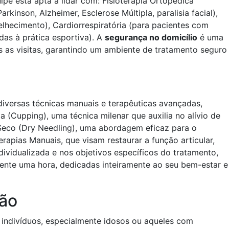
pe está apta a lidar com: Fisioterapia Ortopédica
kinson, Alzheimer, Esclerose Múltipla, paralisia facial),
hecimento), Cardiorrespiratória (para pacientes com
as à prática esportiva). A
segurança no domicílio
é uma
s as visitas, garantindo um ambiente de tratamento seguro
diversas técnicas manuais e terapêuticas avançadas,
a (Cupping), uma técnica milenar que auxilia no alívio de
Seco (Dry Needling), uma abordagem eficaz para o
apias Manuais, que visam restaurar a função articular,
vidualizada e nos objetivos específicos do tratamento,
ente uma hora, dedicadas inteiramente ao seu bem-estar e
ção
s indivíduos, especialmente idosos ou aqueles com