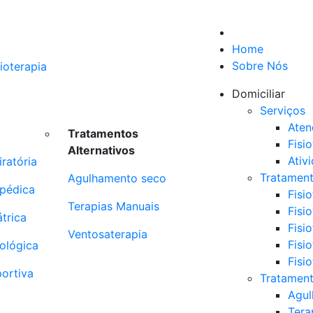
Home
Sobre Nós
Domiciliar
Serviços
Aten
Tratamentos
Fisi
Alternativos
Ativ
iratória
Tratamen
Agulhamento seco
opédica
Fisio
Terapias Manuais
Fisi
átrica
Fisio
Ventosaterapia
Fisi
rológica
Fisi
portiva
Tratament
Agul
Tera