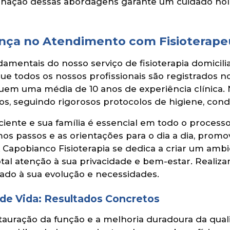
inação dessas abordagens garante um cuidado holíst
ança no Atendimento com Fisioterape
damentais do nosso serviço de fisioterapia domici
 que todos os nossos profissionais são registrados
ssuem uma média de 10 anos de experiência clínica
os, seguindo rigorosos protocolos de higiene, cond
iente e sua família é essencial em todo o proces
os passos e as orientações para o dia a dia, prom
A Capobianco Fisioterapia se dedica a criar um amb
al atenção à sua privacidade e bem-estar. Realiza
ado à sua evolução e necessidades.
de Vida: Resultados Concretos
tauração da função e a melhoria duradoura da quali