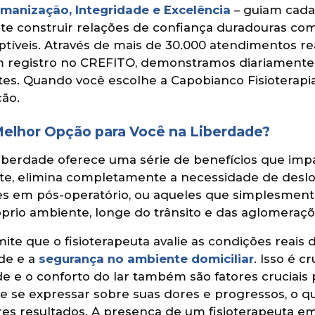
manização, Integridade e Excelência
– guiam cada 
ite construir relações de confiança duradouras com
ptíveis. Através de mais de 30.000 atendimentos r
com registro no CREFITO, demonstramos diariament
es. Quando você escolhe a Capobianco Fisioterapia
ão.
 Melhor Opção para Você na Liberdade?
iberdade oferece uma série de benefícios que imp
te, elimina completamente a necessidade de deslo
tes em pós-operatório, ou aqueles que simplesment
prio ambiente, longe do trânsito e das aglomeraçõ
ite que o fisioterapeuta avalie as condições reai
de e a
segurança no ambiente domiciliar
. Isso é c
de e o conforto do lar também são fatores cruciais
s e se expressar sobre suas dores e progressos, o
resultados. A presença de um fisioterapeuta em ca