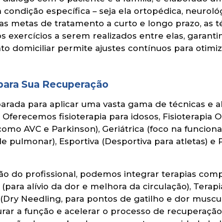
condição específica – seja ela ortopédica, neurológi
 as metas de tratamento a curto e longo prazo, as t
 exercícios a serem realizados entre elas, garant
to domiciliar permite ajustes contínuos para otimiz
 para Sua Recuperação
parada para aplicar uma vasta gama de técnicas e 
. Oferecemos fisioterapia para idosos, Fisioterapia
 como AVC e Parkinson), Geriátrica (foco na funcion
 pulmonar), Esportiva (Desportiva para atletas) e P
ão do profissional, podemos integrar terapias co
para alívio da dor e melhora da circulação), Terap
 (Dry Needling, para pontos de gatilho e dor muscu
taurar a função e acelerar o processo de recupera