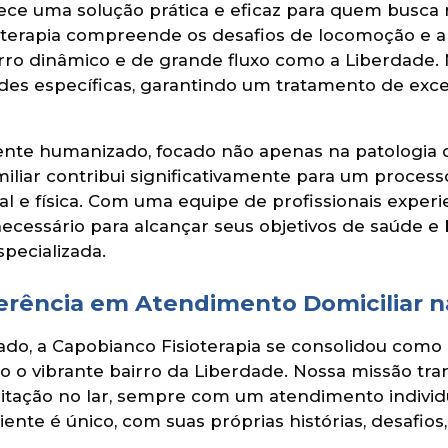
rece uma solução prática e eficaz para quem busca
sioterapia compreende os desafios de locomoção e
ro dinâmico e de grande fluxo como a Liberdade. No
des específicas, garantindo um tratamento de exc
te humanizado, focado não apenas na patologia o
liar contribui significativamente para um processo
 e física. Com uma equipe de profissionais experi
 necessário para alcançar seus objetivos de saúde e
pecializada.
ferência em Atendimento Domiciliar 
o, a Capobianco Fisioterapia se consolidou como u
do o vibrante bairro da Liberdade. Nossa missão t
bilitação no lar, sempre com um atendimento indiv
te é único, com suas próprias histórias, desafios,