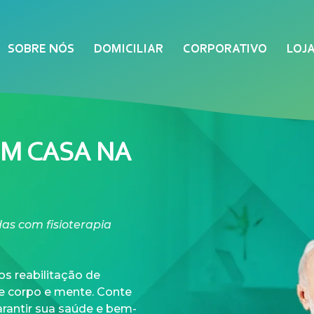
SOBRE NÓS
DOMICILIAR
CORPORATIVO
LOJ
EM CASA NA
as com fisioterapia
s reabilitação de
re corpo e mente. Conte
rantir sua saúde e bem-