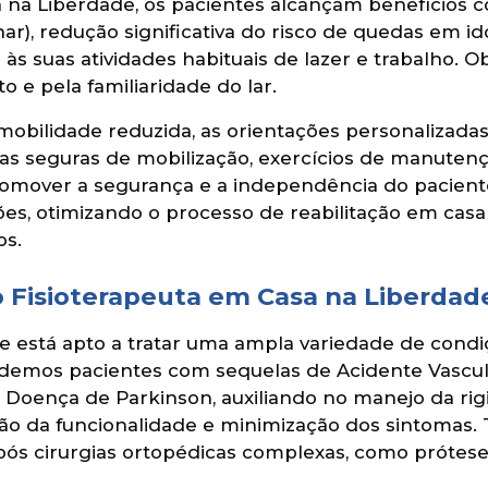
a na Liberdade, os pacientes alcançam benefícios 
har), redução significativa do risco de quedas em id
o às suas atividades habituais de lazer e trabalh
o e pela familiaridade do lar.
obilidade reduzida, as orientações personalizadas 
cas seguras de mobilização, exercícios de manute
romover a segurança e a independência do pacient
ões, otimizando o processo de reabilitação em ca
os.
 Fisioterapeuta em Casa na Liberdad
e está apto a tratar uma ampla variedade de cond
ndemos pacientes com sequelas de Acidente Vascula
 Doença de Parkinson, auxiliando no manejo da rig
ão da funcionalidade e minimização dos sintomas.
pós cirurgias ortopédicas complexas, como próteses