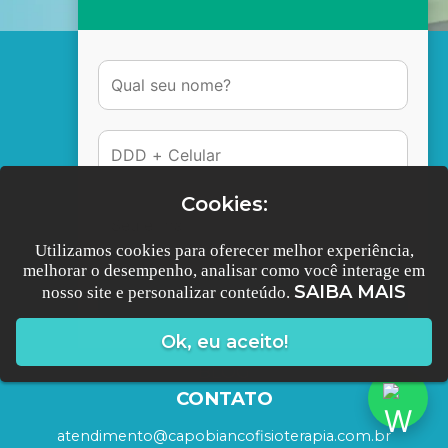
ACESSO RÁPIDO
Cookies:
SOBRE NÓS
Utilizamos cookies para oferecer melhor experiência,
DOMICILIAR
melhorar o desempenho, analisar como você interage em
SAIBA MAIS
nosso site e personalizar conteúdo.
Conversar no Whatsapp
CORPORATIVO
LOJA
Ok, eu aceito!
BLOG
CONTATO
atendimento@capobiancofisioterapia.com.br