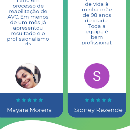
1 ano em
de vida à
processo de
minha mãe
reabilitação de
de 98 anos
AVC. Em menos
de idade.
de um mês já
Toda a
apresentou
equipe é
resultado e o
bem
profissionalismo
profissional.
da
Gratidão.
fisioterapeuta e
a sua atenção
tem sido um
diferencial nos
atendimentos.
Não tenho
palavras para
agradecer a
equipe,
Gratidão
sempre.
Mayara Moreira
Sidney Rezende
Quem está
pensando em
contratar os