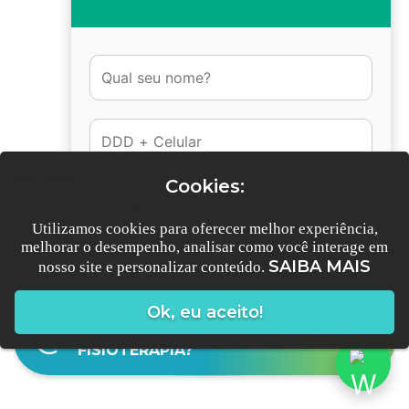
DESCUBRA AQUI
Cookies:
DÚVIDAS FREQUENTES
Utilizamos cookies para oferecer melhor experiência,
melhorar o desempenho, analisar como você interage em
SAIBA MAIS
nosso site e personalizar conteúdo.
Conversar no Whatsapp
Ok, eu aceito!
POR QUÊ ESCOLHER A CAPOBIANCO
FISIOTERAPIA?