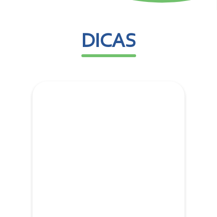
serviços não
pense muito e
será a melhor
decisão a ser
DICAS
tomada.