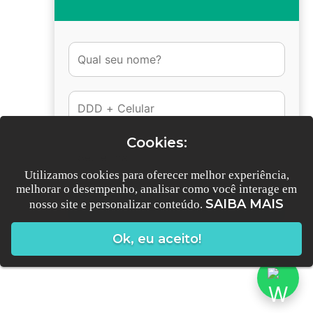
FISIOTERAPIA
DOMICILIAR
SAIBA MAIS
Cookies:
Utilizamos cookies para oferecer melhor experiência,
melhorar o desempenho, analisar como você interage em
SAIBA MAIS
nosso site e personalizar conteúdo.
Conversar no Whatsapp
Ok, eu aceito!