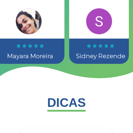
a sua atenção
tem sido um
diferencial nos
atendimentos.
Não tenho
palavras para
agradecer a
equipe,
Gratidão
sempre.
Mayara Moreira
Sidney Rezende
Quem está
pensando em
contratar os
serviços não
pense muito e
será a melhor
decisão a ser
DICAS
tomada.