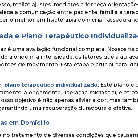
sso, realize ajustes imediatos e forneça orientaçõe
lece a comunicação entre paciente, família e tera
cer o melhor em fisioterapia domiciliar, asseguran
ada e Plano Terapêutico Individualiz
az é uma avaliação funcional completa. Nossos fisi
do a origem, a intensidade, os fatores que a agrava
adrões de movimento. Esta etapa é crucial para iden
um
plano terapêutico individualizado
. Este plano é
ecimento, alongamento, liberação miofascial, eletro
sso objetivo é não apenas aliviar a dor, mas també
 garantindo uma recuperação duradoura e efetiva.
as em Domicílio
se no tratamento de diversas condições que causam