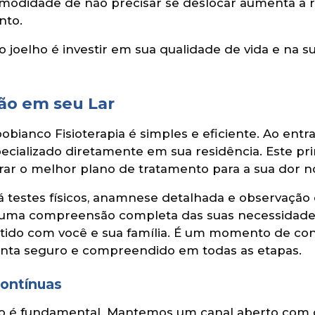
modidade de não precisar se deslocar aumenta a r
nto.
no joelho é investir em sua qualidade de vida e na
ção em seu Lar
bianco Fisioterapia é simples e eficiente. Ao ent
pecializado diretamente em sua residência. Este pr
r o melhor plano de tratamento para a sua dor no
izará testes físicos, anamnese detalhada e observa
te uma compreensão completa das suas necessidade
cutido com você e sua família. É um momento de co
sinta seguro e compreendido em todas as etapas.
Contínuas
ão é fundamental. Mantemos um canal aberto com o 