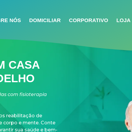
RE NÓS
DOMICILIAR
CORPORATIVO
LOJA
M CASA
OELHO
as com fisioterapia
s reabilitação de
re corpo e mente. Conte
rantir sua saúde e bem-