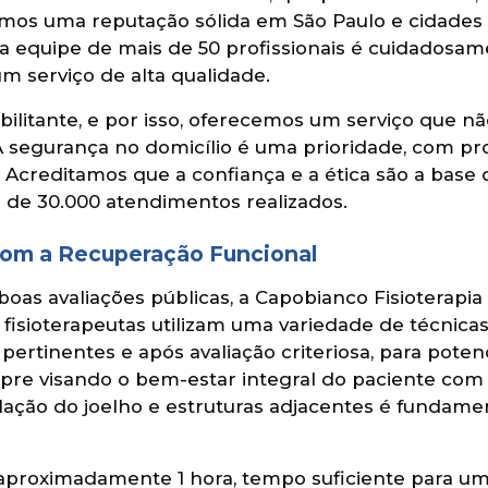
ímos uma reputação sólida em São Paulo e cidade
ssa equipe de mais de 50 profissionais é cuidadosa
m serviço de alta qualidade.
litante, e por isso, oferecemos um serviço que não
A segurança no domicílio é uma prioridade, com p
 Acreditamos que a confiança e a ética são a base
s de 30.000 atendimentos realizados.
om a Recuperação Funcional
oas avaliações públicas, a Capobianco Fisioterapi
 fisioterapeutas utilizam uma variedade de técnic
tinentes e após avaliação criteriosa, para potencia
e visando o bem-estar integral do paciente com do
ulação do joelho e estruturas adjacentes é fundamen
 aproximadamente 1 hora, tempo suficiente para u