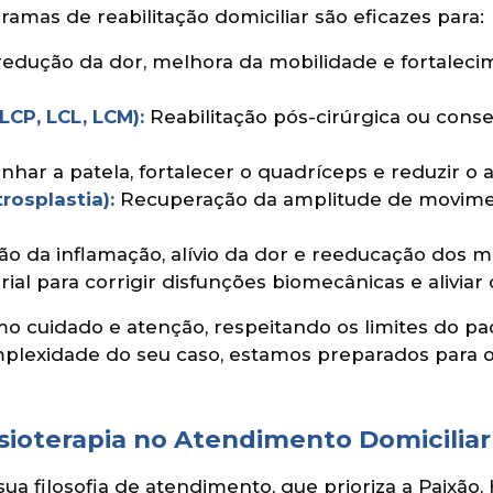
amas de reabilitação domiciliar são eficazes para:
edução da dor, melhora da mobilidade e fortalecim
LCP, LCL, LCM):
Reabilitação pós-cirúrgica ou conse
inhar a patela, fortalecer o quadríceps e reduzir o a
rosplastia):
Recuperação da amplitude de movimen
 da inflamação, alívio da dor e reeducação dos mo
al para corrigir disfunções biomecânicas e aliviar 
mo cuidado e atenção, respeitando os limites do p
plexidade do seu caso, estamos preparados para o
isioterapia no Atendimento Domiciliar
sua filosofia de atendimento, que prioriza a Paixão