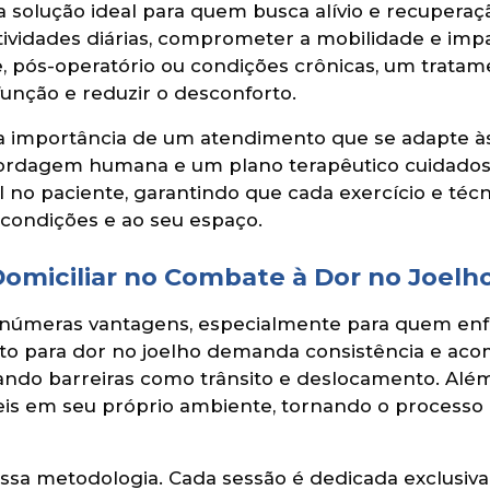
 a solução ideal para quem busca alívio e recuperaç
tividades diárias, comprometer a mobilidade e impa
e, pós-operatório ou condições crônicas, um tratam
função e reduzir o desconforto.
a importância de um atendimento que se adapte às
ordagem humana e um plano terapêutico cuidadosa
l no paciente, garantindo que cada exercício e té
 condições e ao seu espaço.
Domiciliar no Combate à Dor no Joelh
ce inúmeras vantagens, especialmente para quem en
nto para dor no joelho demanda consistência e ac
nando barreiras como trânsito e deslocamento. Além
veis em seu próprio ambiente, tornando o processo 
nossa metodologia. Cada sessão é dedicada exclusiv