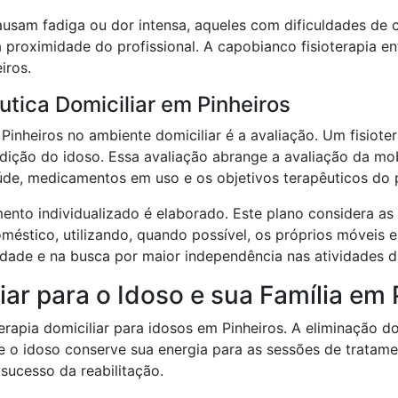
ausam fadiga ou dor intensa, aqueles com dificuldades d
 proximidade do profissional. A capobianco fisioterapia e
iros.
tica Domiciliar em Pinheiros
m Pinheiros no ambiente domiciliar é a avaliação. Um fisiot
dição do idoso. Essa avaliação abrange a avaliação da mobi
aúde, medicamentos em uso e os objetivos terapêuticos do p
nto individualizado é elaborado. Este plano considera as 
méstico, utilizando, quando possível, os próprios móveis 
idade e na busca por maior independência nas atividades di
iar para o Idoso e sua Família em 
terapia domiciliar para idosos em Pinheiros. A eliminação
ue o idoso conserve sua energia para as sessões de tratame
sucesso da reabilitação.