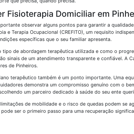
orte que precisa, quando precisa.
 Fisioterapia Domiciliar em Pinhe
mportante observar alguns pontos para garantir a qualidade 
a e Terapia Ocupacional (CREFITO), um requisito indispensá
dições específicas que o seu familiar apresenta.
o tipo de abordagem terapêutica utilizada e como o prog
ão sinais de um atendimento transparente e confiável. A C
es de Pinheiros.
 plano terapêutico também é um ponto importante. Uma equ
s cuidadores demonstra um compromisso genuíno com o bem-
colhendo um parceiro dedicado à saúde do seu ente queri
s, limitações de mobilidade e o risco de quedas podem se
pode ser o primeiro passo para uma recuperação significati