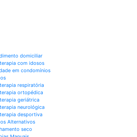
dimento domiciliar
oterapia com idosos
idade em condomínios
tos
terapia respiratória
oterapia ortopédica
terapia geriátrica
oterapia neurológica
oterapia desportiva
os Alternativos
hamento seco
pias Manuais