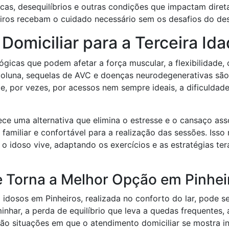
cas, desequilíbrios e outras condições que impactam diret
eiros recebam o cuidado necessário sem os desafios do de
 Domiciliar para a Terceira Id
lógicas que podem afetar a força muscular, a flexibilidade
e coluna, sequelas de AVC e doenças neurodegenerativas 
, por vezes, por acessos nem sempre ideais, a dificuldad
ece uma alternativa que elimina o estresse e o cansaço asso
 familiar e confortável para a realização das sessões. Iss
 o idoso vive, adaptando os exercícios e as estratégias te
e Torna a Melhor Opção em Pinhei
a idosos em Pinheiros, realizada no conforto do lar, pode s
har, a perda de equilíbrio que leva a quedas frequentes, a
são situações em que o atendimento domiciliar se mostra i