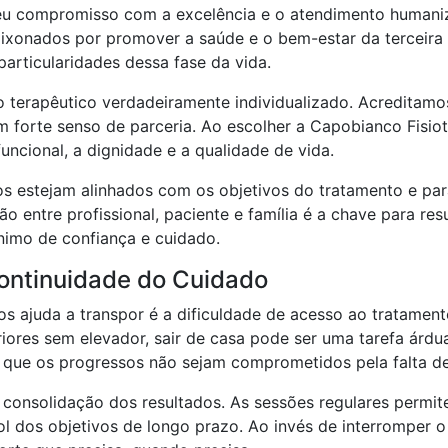
seu compromisso com a excelência e o atendimento humani
aixonados por promover a saúde e o bem-estar da terceira
articularidades dessa fase da vida.
no terapêutico verdadeiramente individualizado. Acredit
m forte senso de parceria. Ao escolher a Capobianco Fisio
ncional, a dignidade e a qualidade de vida.
dos estejam alinhados com os objetivos do tratamento e p
entre profissional, paciente e família é a chave para resul
nimo de confiança e cuidado.
ontinuidade do Cuidado
eiros ajuda a transpor é a dificuldade de acesso ao tratame
ores sem elevador, sair de casa pode ser uma tarefa árdua
 e que os progressos não sejam comprometidos pela falta d
onsolidação dos resultados. As sessões regulares permite
l dos objetivos de longo prazo. Ao invés de interromper o 