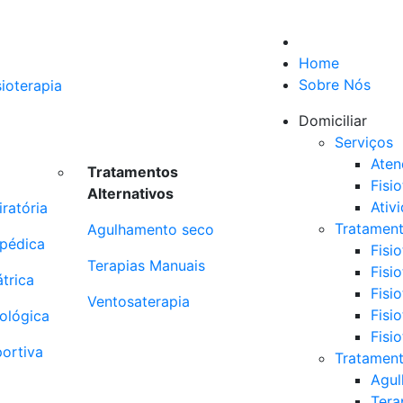
Home
Sobre Nós
Domiciliar
Serviços
Aten
Tratamentos
Fisi
Alternativos
Ativ
iratória
Tratamen
Agulhamento seco
opédica
Fisio
Terapias Manuais
Fisi
átrica
Fisio
Ventosaterapia
Fisi
rológica
Fisi
portiva
Tratament
Agul
Tera