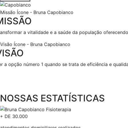
MISSÃO
ransformar a vitalidade e a saúde da população oferecendo 
VISÃO
er a opção número 1 quando se trata de eficiência e qualida
NOSSAS ESTATÍSTICAS​
+ DE
30.000
atendimentos domiciliares realizados