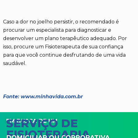
Caso a dor no joelho persistir, o recomendado é
procurar um especialista para diagnosticar e
desenvolver um plano terapêutico adequado. Por
isso, procure um Fisioterapeuta de sua confiança
para que você continue desfrutando de uma vida
saudável.
Fonte:
www.minhavida.com.br
SERVIÇO DE
EM BUSCA DE UM
FISIOTERAPIA
DOMICILIAR OU CORPORATIVA