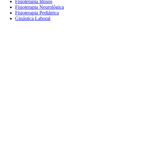
Fisioterapia Idosos
Fisioterapia Neurológica
Fisioterapia Pediátrica
Ginástica Laboral