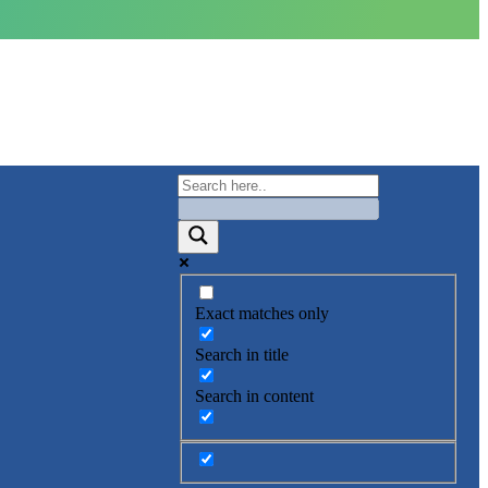
Exact matches only
Search in title
Search in content