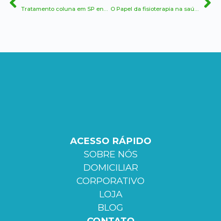
Tratamento coluna em SP encontre alívio e bem-estar na empresa de fisioterapia Bruna Capobianco
O Papel da fisioterapia na saúde dos idosos: promovendo bem-estar e independência
ACESSO RÁPIDO
SOBRE NÓS
DOMICILIAR
CORPORATIVO
LOJA
BLOG
CONTATO