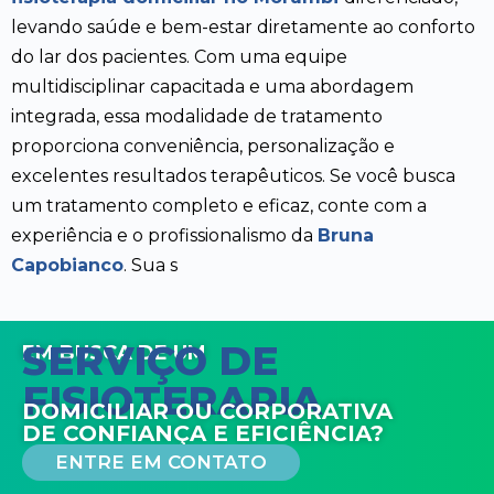
levando saúde e bem-estar diretamente ao conforto
do lar dos pacientes. Com uma equipe
multidisciplinar capacitada e uma abordagem
integrada, essa modalidade de tratamento
proporciona conveniência, personalização e
excelentes resultados terapêuticos. Se você busca
um tratamento completo e eficaz, conte com a
experiência e o profissionalismo da
Bruna
Capobianco
. Sua s
SERVIÇO DE
EM BUSCA DE UM
FISIOTERAPIA
DOMICILIAR OU CORPORATIVA
DE CONFIANÇA E EFICIÊNCIA?
ENTRE EM CONTATO