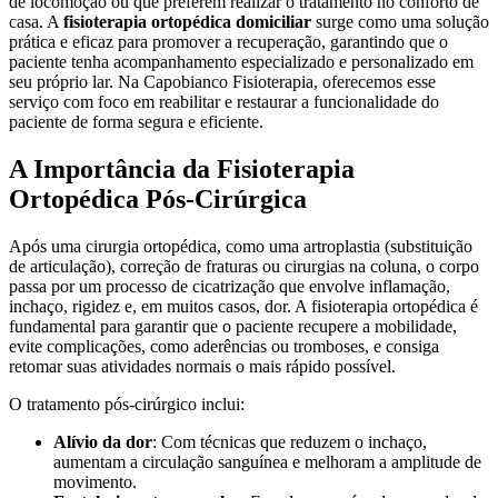
de locomoção ou que preferem realizar o tratamento no conforto de
casa. A
fisioterapia ortopédica domiciliar
surge como uma solução
prática e eficaz para promover a recuperação, garantindo que o
paciente tenha acompanhamento especializado e personalizado em
seu próprio lar. Na Capobianco Fisioterapia, oferecemos esse
serviço com foco em reabilitar e restaurar a funcionalidade do
paciente de forma segura e eficiente.
A Importância da Fisioterapia
Ortopédica Pós-Cirúrgica
Após uma cirurgia ortopédica, como uma artroplastia (substituição
de articulação), correção de fraturas ou cirurgias na coluna, o corpo
passa por um processo de cicatrização que envolve inflamação,
inchaço, rigidez e, em muitos casos, dor. A fisioterapia ortopédica é
fundamental para garantir que o paciente recupere a mobilidade,
evite complicações, como aderências ou tromboses, e consiga
retomar suas atividades normais o mais rápido possível.
O tratamento pós-cirúrgico inclui:
Alívio da dor
: Com técnicas que reduzem o inchaço,
aumentam a circulação sanguínea e melhoram a amplitude de
movimento.