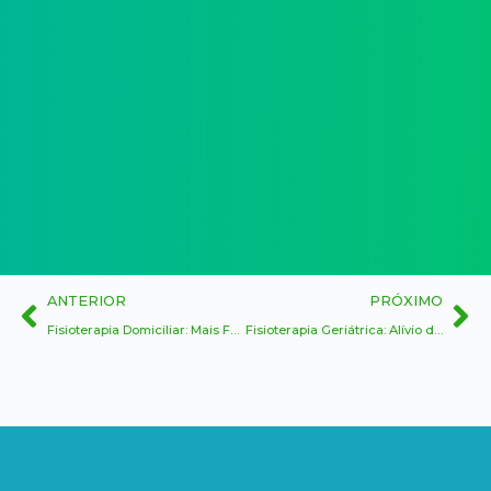
ANTERIOR
PRÓXIMO
Fisioterapia Domiciliar: Mais Facilidade, Conforto e Qualidade de Vida para Idosos e seus Familiares
Fisioterapia Geriátrica: Alívio das Dores Crônicas e Melhora da Mobilidade para uma Vida Ativa