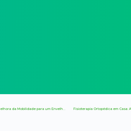
Fisioterapia Geriátrica: Redução de Dores Crônicas e Melhora da Mobilidade para um Envelhecimento Saudável e Ativo
Fisioterapia Ortopédica em Casa: