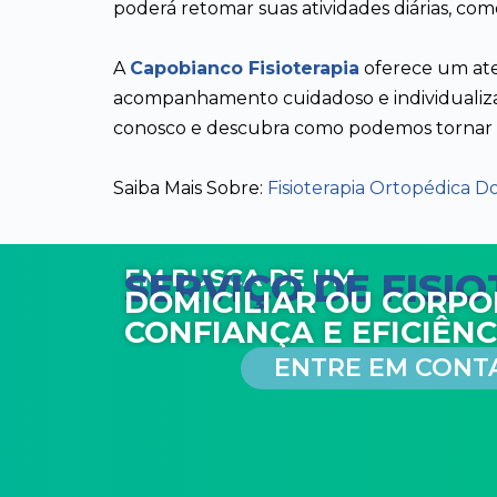
poderá retomar suas atividades diárias, co
A
Capobianco Fisioterapia
oferece um ate
acompanhamento cuidadoso e individualizad
conosco e descubra como podemos tornar es
Saiba Mais Sobre:
Fisioterapia Ortopédica D
EM BUSCA DE UM
SERVIÇO DE FISI
DOMICILIAR OU CORPO
CONFIANÇA E EFICIÊNC
ENTRE EM CONT