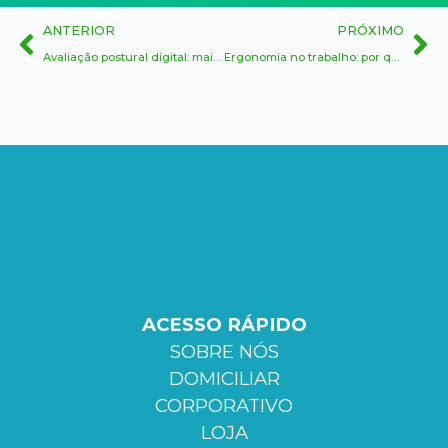
ANTERIOR
PRÓXIMO
Avaliação postural digital: mais precisão para criar planos terapêuticos personalizados
Ergonomia no trabalho: por que sua empresa precisa investir nisso agora
ACESSO RÁPIDO
SOBRE NÓS
DOMICILIAR
CORPORATIVO
LOJA