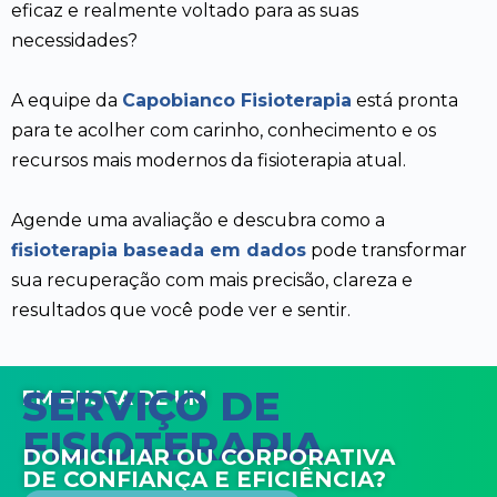
eficaz e realmente voltado para as suas
necessidades?
A equipe da
Capobianco Fisioterapia
está pronta
para te acolher com carinho, conhecimento e os
recursos mais modernos da fisioterapia atual.
Agende uma avaliação e descubra como a
fisioterapia baseada em dados
pode transformar
sua recuperação com mais precisão, clareza e
resultados que você pode ver e sentir.
SERVIÇO DE
EM BUSCA DE UM
FISIOTERAPIA
DOMICILIAR OU CORPORATIVA
DE CONFIANÇA E EFICIÊNCIA?