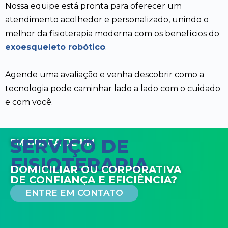
Nossa equipe está pronta para oferecer um
atendimento acolhedor e personalizado, unindo o
melhor da fisioterapia moderna com os benefícios do
exoesqueleto robótico
.
Agende uma avaliação e venha descobrir como a
tecnologia pode caminhar lado a lado com o cuidado
e com você.
SERVIÇO DE
EM BUSCA DE UM
FISIOTERAPIA
DOMICILIAR OU CORPORATIVA
DE CONFIANÇA E EFICIÊNCIA?
ENTRE EM CONTATO