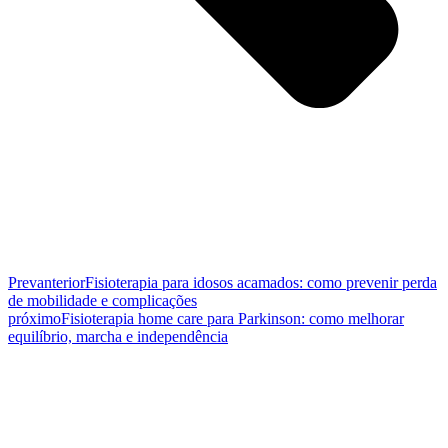
Prev
anterior
Fisioterapia para idosos acamados: como prevenir perda
de mobilidade e complicações
próximo
Fisioterapia home care para Parkinson: como melhorar
equilíbrio, marcha e independência