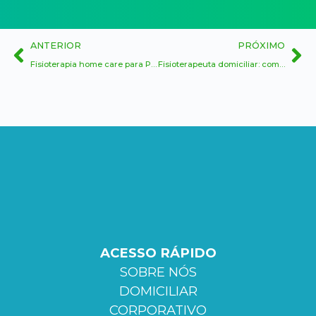
ANTERIOR
PRÓXIMO
Fisioterapia home care para Parkinson: como melhorar equilíbrio, marcha e independência
Fisioterapeuta domiciliar: como funciona o atendimento, agendamento e frequência das sessões
ACESSO RÁPIDO
SOBRE NÓS
DOMICILIAR
CORPORATIVO