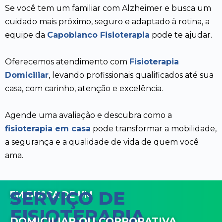
Se você tem um familiar com Alzheimer e busca um
cuidado mais próximo, seguro e adaptado à rotina, a
equipe da
Capobianco Fisioterapia
pode te ajudar.
Oferecemos atendimento com
Fisioterapia
Domiciliar
, levando profissionais qualificados até sua
casa, com carinho, atenção e excelência.
Agende uma avaliação e descubra como a
fisioterapia em casa
pode transformar a mobilidade,
a segurança e a qualidade de vida de quem você
ama.
SERVIÇO DE
EM BUSCA DE UM
FISIOTERAPIA
DOMICILIAR OU CORPORATIVA