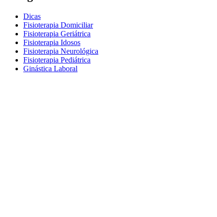
Dicas
Fisioterapia Domiciliar
Fisioterapia Geriátrica
Fisioterapia Idosos
Fisioterapia Neurológica
Fisioterapia Pediátrica
Ginástica Laboral