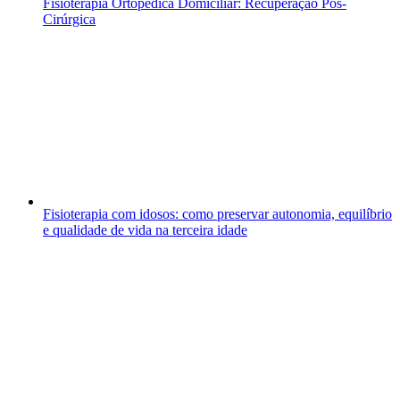
Fisioterapia Ortopédica Domiciliar: Recuperação Pós-
Cirúrgica
Fisioterapia com idosos: como preservar autonomia, equilíbrio
e qualidade de vida na terceira idade