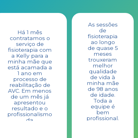
As sessões
de
Há 1 mês
fisioterapia
contratamos o
ao longo
serviço de
de quase 5
fisioterapia com
meses
a Kelly para a
trouxeram
minha mãe que
melhor
está acamada a
qualidade
1 ano em
de vida à
processo de
minha mãe
reabilitação de
de 98 anos
AVC. Em menos
de idade.
de um mês já
Toda a
apresentou
equipe é
resultado e o
bem
profissionalismo
profissional.
da
Gratidão.
fisioterapeuta e
a sua atenção
tem sido um