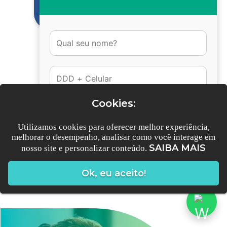
DORES
CONHEÇA MAIS
DICAS
Cookies:
Utilizamos cookies para oferecer melhor experiência,
melhorar o desempenho, analisar como você interage em
DESCUBRA AQUI
SAIBA MAIS
nosso site e personalizar conteúdo.
Conversar no Whatsapp
Ok, eu aceito!