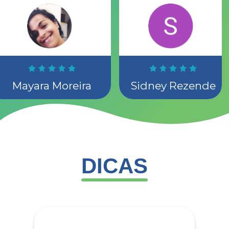
diferencial nos
atendimentos.
Não tenho
palavras para
agradecer a
equipe,
Gratidão
sempre.
Mayara Moreira
Sidney Rezende
Quem está
pensando em
contratar os
serviços não
pense muito e
será a melhor
decisão a ser
DICAS
tomada.