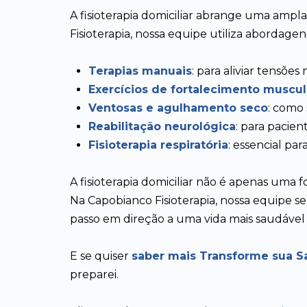
A fisioterapia domiciliar abrange uma ampl
Fisioterapia, nossa equipe utiliza abordage
Terapias manuais
: para aliviar tensõe
Exercícios de fortalecimento muscul
Ventosas e agulhamento seco
: como 
Reabilitação neurológica
: para pacie
Fisioterapia respiratória
: essencial p
A fisioterapia domiciliar não é apenas um
Na Capobianco Fisioterapia, nossa equipe se
passo em direção a uma vida mais saudável e
E se quiser
saber mais Transforme sua S
preparei.